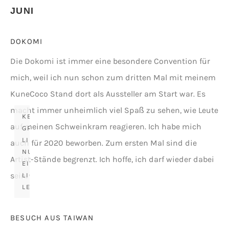
JUNI
DOKOMI
Die Dokomi ist immer eine besondere Convention für
mich, weil ich nun schon zum dritten Mal mit meinem
KuneCoco Stand dort als Aussteller am Start war. Es
macht immer unheimlich viel Spaß zu sehen, wie Leute
KEIN
auf meinen Schweinkram reagieren. Ich habe mich
GRÜNER
LIDSCHATTEN,
auch für 2020 beworben. Zum ersten Mal sind die
NUR
Artist-Stände begrenzt. Ich hoffe, ich darf wieder dabei
EINE
sein.
LICHTREFLEKTION
LEL
BESUCH AUS TAIWAN