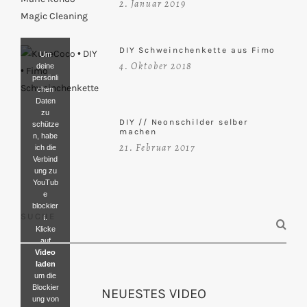
2. Januar 2019
DIY Schweinchenkette aus Fimo
Um
4. Oktober 2018
deine
persönli
chen
Daten
zu
DIY // Neonschilder selber
schütze
machen
n, habe
21. Februar 2017
ich die
Verbind
ung zu
YouTub
e
blockier
SUCHE
t.
Klicke
auf
Video
laden
um die
Blockier
NEUESTES VIDEO
ung von