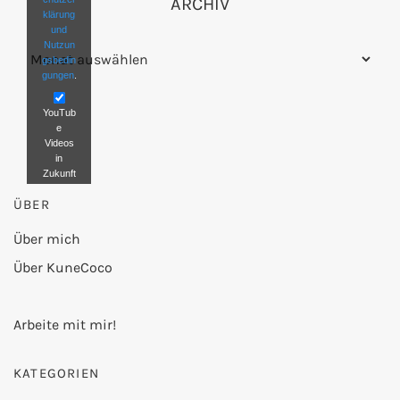
ARCHIV
klärung
und
Nutzun
Archiv
gsbedin
gungen
.
YouTub
e
Videos
in
Zukunft
nicht
ÜBER
mehr
blockier
en.
Über mich
Über KuneCoco
Video
laden
Arbeite mit mir!
KATEGORIEN