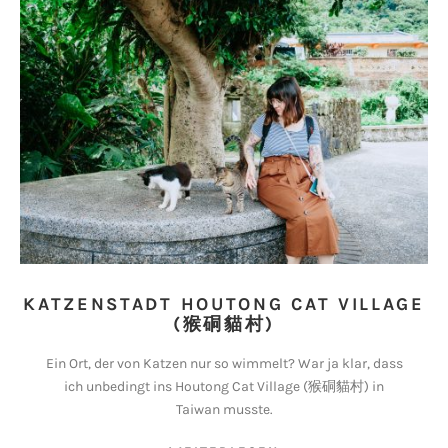
KATZENSTADT HOUTONG CAT VILLAGE
(猴硐貓村)
Ein Ort, der von Katzen nur so wimmelt? War ja klar, dass
ich unbedingt ins Houtong Cat Village (猴硐貓村) in
Taiwan musste.