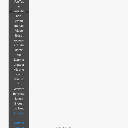
YouTub
e
aufzuhe
ben.
Wenn
du das
Video
lädst,
akzepti
erst du
damit
die
Datens
chutzer
klärung
con
YouTub
e.
Weitere
Informat
ionen
findest
du hier:
Google
-
Datens
chutzer