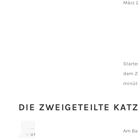
März 2
Starte
dem Zu
minüt
DIE ZWEIGETEILTE KAT
…
…
Am Ba
WIRD
UND