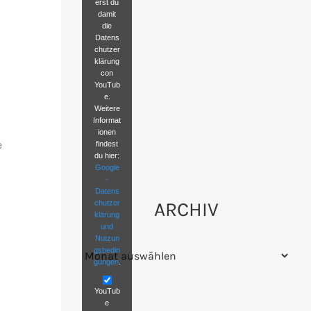
erst du
damit
die
Datens
chutzer
klärung
con
YouTub
e.
Weitere
Informat
ionen
e
findest
du hier:
Google
-
Datens
ARCHIV
chutzer
klärung
und
Nutzun
Archiv
gsbedin
gungen
.
YouTub
e