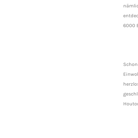
nämlic
entdec
6000 E
Schon 
Einwoh
herzlo
geschl
Houto