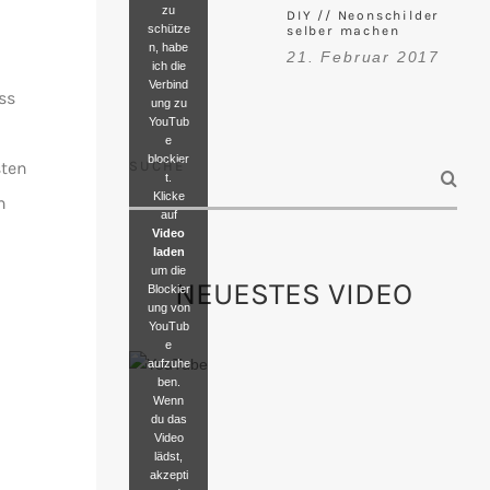
zu
DIY // Neonschilder
schütze
selber machen
n, habe
21. Februar 2017
ich die
Verbind
ss
ung zu
YouTub
e
blockier
sten
SUCHE
t.
Klicke
n
auf
Video
laden
um die
NEUESTES VIDEO
Blockier
ung von
YouTub
e
aufzuhe
ben.
Wenn
du das
Video
lädst,
akzepti