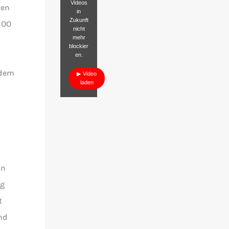
Videos
zen
in
Zukunft
AHOO
nicht
mehr
blockier
en.
 dem
Video
laden
in
ng
t
nd