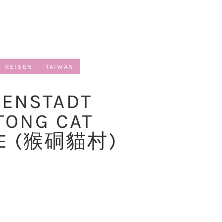
REISEN
TAIWAN
ZENSTADT
TONG CAT
GE (猴硐貓村)