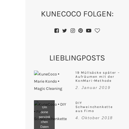
KUNECOCO FOLGEN:
LIEBLINGPOSTS
19 Müllsäcke später –
Aufräumen mit der
KonMari-Methode
2. Januar 2019
DIY
Schweinchenkette
Um
aus Fimo
deine
persönli
4. Oktober 2018
chen
Daten