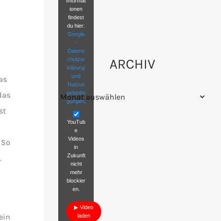
Informat
ionen
findest
du hier:
Google
-
Datens
ARCHIV
chutzer
klärung
und
as
Nutzun
Archiv
gsbedin
 das
gungen
.
st
YouTub
e
Videos
 So
in
Zukunft
.
nicht
mehr
blockier
en.
Video
ein
laden