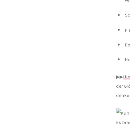
ve
Sc
Pi
Bo
He
▶▶
Hie
der
Grö
denke 
Es bra