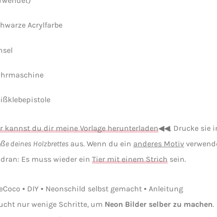
rwendet)
hwarze Acrylfarbe
nsel
hrmaschine
ißklebepistole
r kannst du dir meine Vorlage herunterladen
◀◀. Drucke sie i
ße deines Holzbrettes
aus. Wenn du ein
anderes Motiv
verwende
dran: Es muss wieder ein
Tier mit einem Strich
sein.
ucht nur wenige Schritte, um
Neon Bilder selber zu machen
.