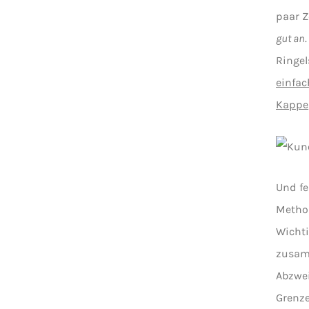
paar Z
gut an
Ringel
einfa
Kappe
Und fe
Metho
Wichti
zusam
Abzwei
Grenze