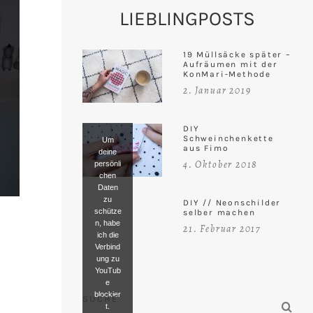
LIEBLINGPOSTS
19 Müllsäcke später –
Aufräumen mit der
KonMari-Methode
2. Januar 2019
DIY
Schweinchenkette
Um
aus Fimo
deine
4. Oktober 2018
persönli
chen
Daten
zu
DIY // Neonschilder
schütze
selber machen
n, habe
21. Februar 2017
ich die
Verbind
ung zu
YouTub
e
blockier
SUCHE
t.