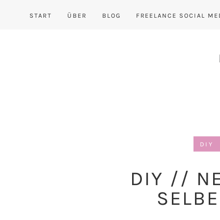
START
ÜBER
BLOG
FREELANCE SOCIAL ME
DIY
DIY // 
SELB