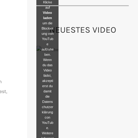
Klicke
auf
Video
laden
um die
NEUESTES VIDEO
Blockier
ung von
YouTub
e
aufzuhe
ben.
Wenn
du das
Video
lädst,
n
akzepti
erst du
st,
damit
die
Datens
chutzer
klärung
con
YouTub
e.
Weitere