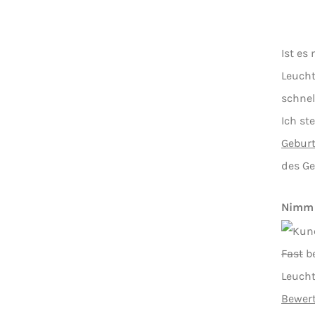
Ist es
Leucht
schnel
Ich st
Gebur
des Ge
Nimm m
Fast
be
Leucht
Bewer