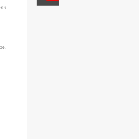
ann
be.