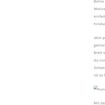
Bohre 
Motivs
einfac
hindur
Jetzt 
getroc
Brett 
du nun
Schwe
ist es
Mit d