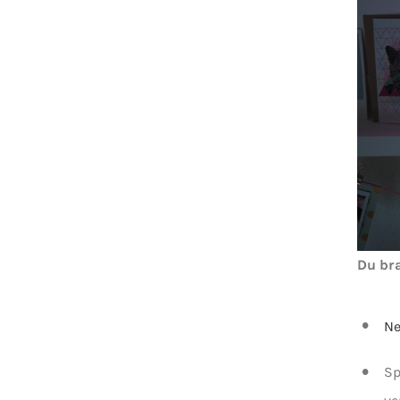
Du br
Ne
Sp