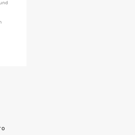
 und
n
TO