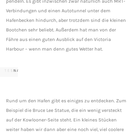
pendeln. Es gibt inzwischen zwar natürlich auch MRT-
Verbindungen und einen Autotunnel unter dem
Hafenbecken hindurch, aber trotzdem sind die kleinen
…
ABER
Bootchen sehr beliebt. Außerdem hat man von der
NIX
Fähre aus einen guten Ausblick auf den Victoria
IS
Harbour – wenn man denn gutes Wetter hat.
VICTORIA
COOLE
COOLER
VICTORIA
HARBOUR
BRUCE
ALS
HARBOUR
BEI
LEE
DIESE
BEI
TAG
STATUE…
SCHWEINESTATUE
NACHT
Rund um den Hafen gibt es einiges zu entdecken. Zum
Beispiel die Bruce Lee Statue, die ein wenig versteckt
auf der Kowlooner-Seite steht. Ein kleines Stücken
weiter haben wir dann aber eine noch viel, viel coolere