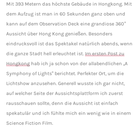
Mit 393 Metern das höchste Gebäude in Hongkong. Mit
dem Aufzug ist man in 60 Sekunden ganz oben und
kann auf dem Observation Deck eine grandiose 360°
Aussicht über Hong Kong genießen. Besonders
eindrucksvoll ist das Spektakel natürlich abends, wenn
die ganze Stadt hell erleuchtet ist.
Im ersten Post zu
Hongkong
hab ich ja schon von der allabendlichen „A
Symphony of Lights“ berichtet. Perfekter Ort, um die
Lichtshow anzusehen. Generell wusste ich gar nicht,
auf welcher Seite der Aussichtsplattform ich zuerst
rausschauen sollte, denn die Aussicht ist einfach
spekatulär und ich fühlte mich ein wenig wie in einem
ICH,
Science Fiction Film.
VERSCHMITZT
AUSSICHT
IM
AUSSICHT
AUF
HÜBSCHEN
AUF
VICTORIA