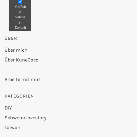
YouTub
e
Videos
in
Zukunft
nicht
ÜBER
mehr
blockier
en.
Über mich
Über KuneCoco
Video
laden
Arbeite mit mir!
KATEGORIEN
DIY
Schweinelovestory
Taiwan