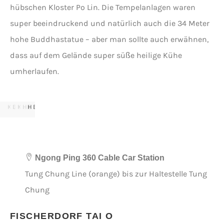
hübschen Kloster Po Lin. Die Tempelanlagen waren
super beeindruckend und natürlich auch die 34 Meter
AUSSICHT
VON
hohe Buddhastatue – aber man sollte auch erwähnen,
AUSBLICK
DER
dass auf dem Gelände super süße heilige Kühe
KLOSTERKUH
AUF
SEILBAHN
umherlaufen.
DES
DAS
AUF
PO
TIAN
PO
DEN
ICH,
LIN
TAN
LIN
FLUGHAFEN
FOTOGEN
KLOSTERS
BUDDHASTATUE
KLOSTER
HONGKONG
HERUMSITZEND
Ngong Ping 360 Cable Car Station
Tung Chung Line (orange) bis zur Haltestelle Tung
Chung
FISCHERDORF TAI O