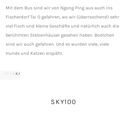
Mit dem Bus sind wir von Ngong Ping aus auch ins
Fischerdorf Tai O gefahren, wo wir (überraschend) sehr
viel Fisch und kleine Geschäfte und natürlich auch die
berühmten Stelzenhäuser gesehen haben. Bootchen
sind wir auch gefahren. Und es wurden viele, viele
Hunde und Katzen erspäht.
STELZENHÄUSER
IN
ÜBERALL
WEITERE
TAI
GETROCKNETER
SÜSSER H
SÜSSE K
SÜSSE K
O
FISCH
UND
ATZE
ATZE
SKY100