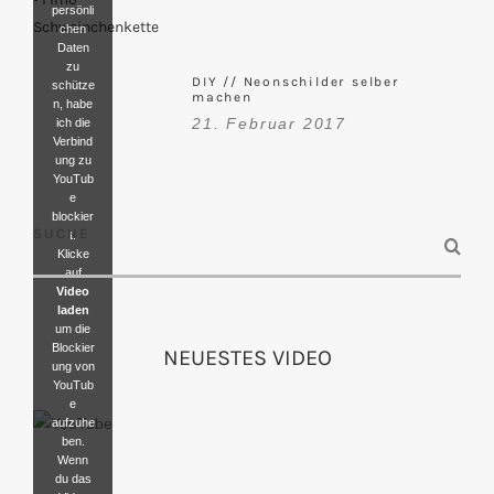
persönli
chen
Daten
zu
DIY // Neonschilder selber
schütze
machen
n, habe
21. Februar 2017
ich die
Verbind
ung zu
YouTub
e
blockier
SUCHE
t.
Klicke
auf
Video
laden
um die
Blockier
NEUESTES VIDEO
ung von
YouTub
e
aufzuhe
ben.
Wenn
du das