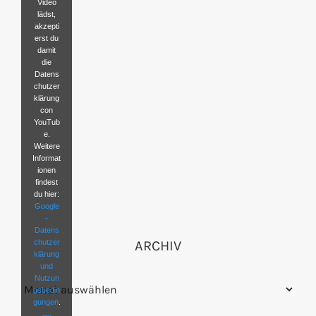
Video
lädst,
akzepti
erst du
damit
die
Datens
chutzer
klärung
con
YouTub
e.
Weitere
Informat
ionen
findest
du hier:
Google
-
Datens
chutzer
ARCHIV
klärung
und
Nutzun
Archiv
gsbedin
gungen
.