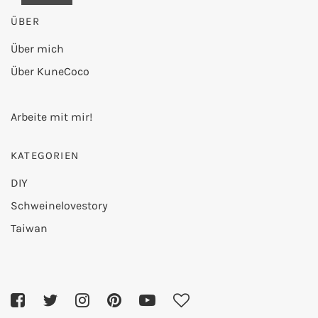
nicht
ÜBER
mehr
blockier
en.
Über mich
Über KuneCoco
Video
laden
Arbeite mit mir!
KATEGORIEN
DIY
Schweinelovestory
Taiwan