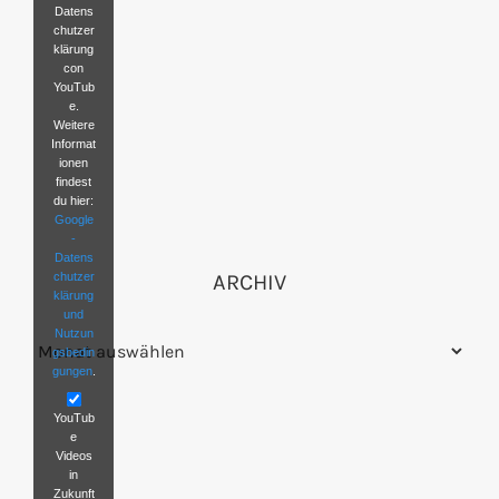
Datens
chutzer
klärung
con
YouTub
e.
Weitere
Informat
ionen
findest
du hier:
Google
-
Datens
chutzer
ARCHIV
klärung
und
Nutzun
Archiv
gsbedin
gungen
.
YouTub
e
Videos
in
Zukunft