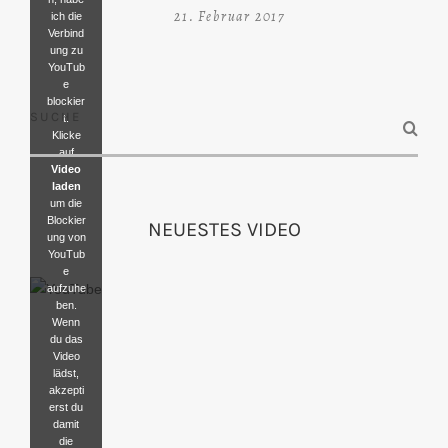
21. Februar 2017
ich die
Verbind
ung zu
YouTub
e
blockier
SUCHE
t.
Klicke
auf
Video
laden
um die
Blockier
NEUESTES VIDEO
ung von
YouTub
e
aufzuhe
ben.
Wenn
du das
Video
lädst,
akzepti
erst du
damit
die