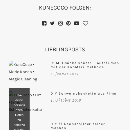
KUNECOCO FOLGEN:
LIEBLINGPOSTS
19 Müllsäcke später – Aufräumen
mit der KonMari-Methode
2. Januar 2019
DIY Schweinchenkette aus Fimo
Um
4. Oktober 2018
deine
persönli
chen
Daten
zu
DIY // Neonschilder selber
schütze
machen
n, habe