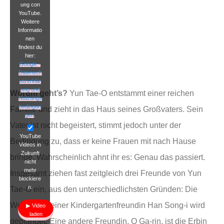
ung con
YouTube.
Weitere
Informatio
nen
findest du
hier:
Google -
Datensch
utzerklär
ung und
Worum geht’s?
Yun Tae-O entstammt einer reichen
Nutzungs
bedingun
Familie und zieht in das Haus seines Großvaters. Sein
gen
.
Vater ist nicht begeistert, stimmt jedoch unter der
YouTube
Bedingung zu, dass er keine Frauen mit nach Hause
Videos in
Zukunft
bringe. Wahrscheinlich ahnt ihr es: Genau das passiert.
nicht
mehr
Insgesamt ziehen fast zeitgleich drei Freunde von Yun
blockiere
n.
Tae-O ein, aus den unterschiedlichsten Gründen: Die
Wohnung seiner Kindergartenfreundin Han Song-i wird
Video
laden
gepfändet. Eine andere Freundin, O Ga-rin, ist die Erbin