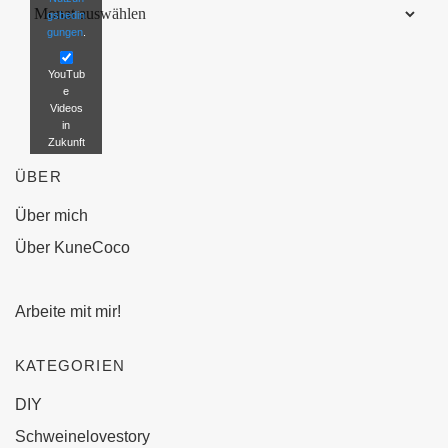
Archiv
gsbedin
gungen
.
YouTub
e
Videos
in
Zukunft
nicht
ÜBER
mehr
blockier
en.
Über mich
Über KuneCoco
Video
laden
Arbeite mit mir!
KATEGORIEN
DIY
Schweinelovestory