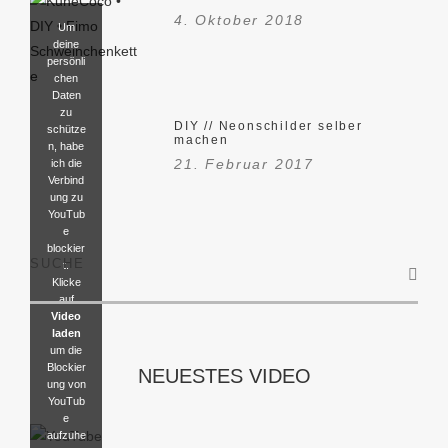
4. Oktober 2018
Um
deine
persönli
chen
Daten
zu
DIY // Neonschilder selber
schütze
machen
n, habe
21. Februar 2017
ich die
Verbind
ung zu
YouTub
e
blockier
SUCHE
t.
Klicke
auf
Video
laden
um die
Blockier
NEUESTES VIDEO
ung von
YouTub
e
aufzuhe