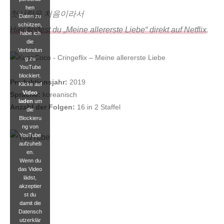
hen
첫사랑은 처음이라서
Daten zu
schützen,
Hier findest du „Meine allererste Liebe“ direkt auf Netflix
.
habe ich
die
Verbindun
g zu
YouTube
blockiert.
Produktionsjahr:
2019
Klicke auf
Video
Sprache:
koreanisch
laden
um
Anzahl der Folgen:
16 in 2 Staffel
die
Blockieru
ng von
YouTube
aufzuheb
en.
Wenn du
das Video
lädst,
akzeptier
st du
damit die
Datensch
utzerklär