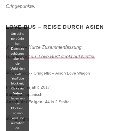
Cringepunkte.
LOVE BUS – REISE DURCH ASIEN
Um deine
persönlic
hen
あいのり– Kurze Zusammenfassung
Daten zu
schützen,
Hier findest du „Love Bus“ direkt auf Netflix.
habe ich
die
Verbindun
g zu
YouTube
blockiert.
Produktionsjahr:
2017
Klicke auf
Video
Sprache:
japanisch
laden
um
Anzahl der Folgen:
44 in 2 Staffel
die
Blockieru
ng von
YouTube
aufzuheb
en.