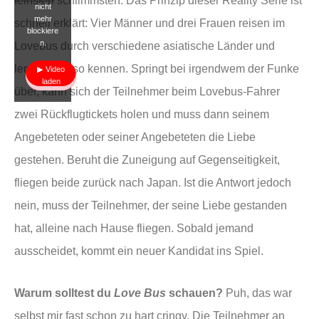
feinsten
schlimmsten. Das Prinzip dieser Reality Serie ist
nicht
mehr
schnell erklärt: Vier Männer und drei Frauen reisen im
blockiere
n.
Lovebus durch verschiedene asiatische Länder und
lernen sich so kennen. Springt bei irgendwem der Funke
Video
laden
über, kann sich der Teilnehmer beim Lovebus-Fahrer
zwei Rückflugtickets holen und muss dann seinem
Angebeteten oder seiner Angebeteten die Liebe
gestehen. Beruht die Zuneigung auf Gegenseitigkeit,
fliegen beide zurück nach Japan. Ist die Antwort jedoch
nein, muss der Teilnehmer, der seine Liebe gestanden
hat, alleine nach Hause fliegen. Sobald jemand
ausscheidet, kommt ein neuer Kandidat ins Spiel.
Warum solltest du
Love Bus
schauen?
Puh, das war
selbst mir fast schon zu hart cringy. Die Teilnehmer an