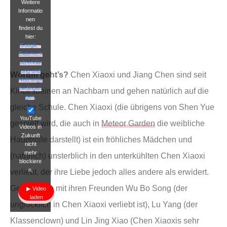
Weitere
Informatio
nen
findest du
hier:
Google -
Datensch
utzerklär
ung und
Worum geht’s?
Chen Xiaoxi und Jiang Chen sind seit
Nutzungs
bedingun
Kindesbeinen an Nachbarn und gehen natürlich auf die
gen
.
gleiche Schule. Chen Xiaoxi (die übrigens von Shen Yue
YouTube
gespielt wird, die auch in
Meteor Garden
die weibliche
Videos in
Zukunft
Hauptrolle darstellt) ist ein fröhliches Mädchen und
nicht
mehr
(natürlich) unsterblich in den unterkühlten Chen Xiaoxi
blockiere
n.
verliebt, der ihre Liebe jedoch alles andere als erwidert.
Gemeinsam mit ihren Freunden Wu Bo Song (der
Video
laden
unglücklich in Chen Xiaoxi verliebt ist), Lu Yang (der
Klassenclown) und Lin Jing Xiao (Chen Xiaoxis sehr