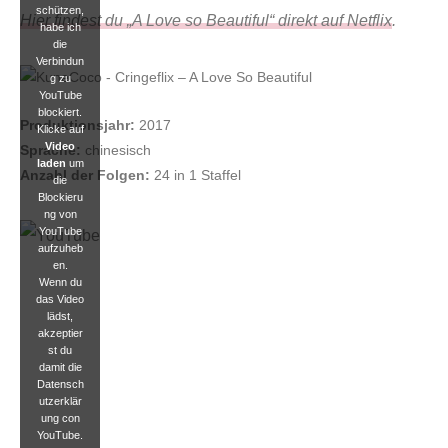
schützen,
Hier findest du „A Love so Beautiful“ direkt auf Netflix
.
habe ich
die
Verbindun
g zu
YouTube
blockiert.
Produktionsjahr:
2017
Klicke auf
Video
Sprache:
chinesisch
laden
um
Anzahl der Folgen:
24 in 1 Staffel
die
Blockieru
ng von
YouTube
aufzuheb
en.
Wenn du
das Video
lädst,
akzeptier
st du
damit die
Datensch
utzerklär
ung con
YouTube.