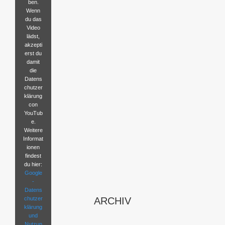
ben.
Wenn
du das
Video
lädst,
akzepti
erst du
damit
die
Datens
chutzer
klärung
con
YouTub
e.
Weitere
Informat
ionen
findest
du hier:
Google
-
Datens
chutzer
ARCHIV
klärung
und
Nutzun