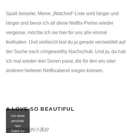
Spaß beiseite. Meine „Watched“-Liste wird länger und
länger und bevor ich all diese Netflix-Perlen wieder
vergesse, möchte ich sie hier für uns alle einmal
festhalten. Und vielleicht bist du ja gerade verzweifelt auf
der Suche nach cringeworthy Nachschub. Und ja, da hab
ich mal wieder drei Serien parat, die für den ein oder
anderen heiteren Netflixabend sorgen können.
A LOVE SO BEAUTIFUL
Um deine
persönlic
hen
致我们单纯的小美好
Daten zu