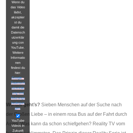
Wenn du
das Video
lädst,
akzeptier
st du
damit die
Datensch
utzerklär
ung con
YouTube.
Weitere
Informatio
nen
findest du
hier:
Google -
Datensch
utzerklär
ung und
Nutzungs
bedingun
Worum geht’s?
Sieben Menschen auf der Suche nach
gen
.
der Großen Liebe – in einem rosa Bus auf der Fahrt durch
YouTube
Asien. Was kann da schon schiefgehen? Reality TV vom
Videos in
Zukunft