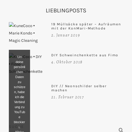
LIEBLINGPOSTS
19 Müllsäcke später – Aufräumen
mit der KonMari-Methode
2. Januar 2019
DIY Schweinchenkette aus Fimo
Um
4. Oktober 2018
deine
persönli
chen
Daten
zu
DIY // Neonschilder selber
schütze
machen
n, habe
21. Februar 2017
ich die
Verbind
ung zu
YouTub
e
blockier
SUCHE
t.
Klicke