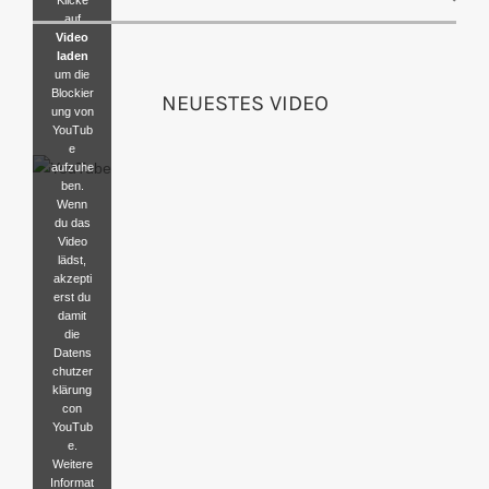
auf
Video
laden
um die
Blockier
NEUESTES VIDEO
ung von
YouTub
e
aufzuhe
ben.
Wenn
du das
Video
lädst,
akzepti
erst du
damit
die
Datens
chutzer
klärung
con
YouTub
e.
Weitere
Informat