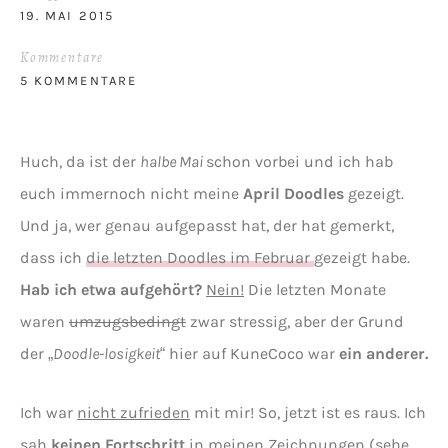
19. MAI 2015
Kommentare
5 KOMMENTARE
Huch, da ist der
halbe Mai
schon vorbei und ich hab
euch immernoch nicht meine
April Doodles
gezeigt.
Und ja, wer genau aufgepasst hat, der hat gemerkt,
dass ich
die letzten Doodles im Februar
gezeigt habe.
Hab ich etwa aufgehört?
Nein!
Die letzten Monate
waren
umzugsbedingt
zwar stressig, aber der Grund
der „
Doodle-losigkeit
“ hier auf KuneCoco war
ein anderer.
Ich war
nicht zufrieden
mit mir! So, jetzt ist es raus. Ich
sah
keinen Fortschritt
in meinen Zeichnungen (sehe