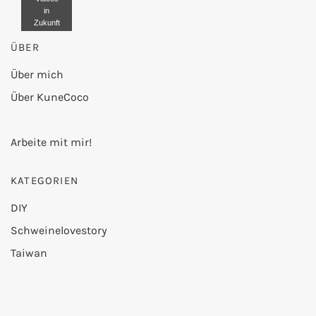
in
Zukunft
nicht
ÜBER
mehr
blockier
en.
Über mich
Über KuneCoco
Video
laden
Arbeite mit mir!
KATEGORIEN
DIY
Schweinelovestory
Taiwan