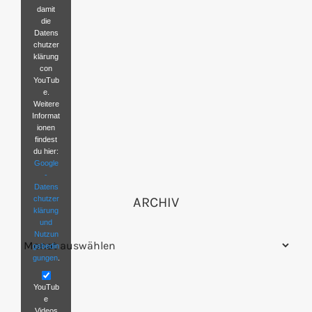
damit
die
Datens
chutzer
klärung
con
YouTub
e.
Weitere
Informat
ionen
findest
du hier:
Google
-
Datens
chutzer
ARCHIV
klärung
und
Nutzun
Archiv
gsbedin
gungen
.
YouTub
e
Videos