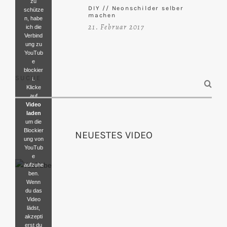
zu
DIY // Neonschilder selber
schütze
machen
n, habe
21. Februar 2017
ich die
Verbind
ung zu
YouTub
e
blockier
SUCHE
t.
Klicke
auf
Video
laden
um die
Blockier
NEUESTES VIDEO
ung von
YouTub
e
aufzuhe
ben.
Wenn
du das
Video
lädst,
akzepti
erst du