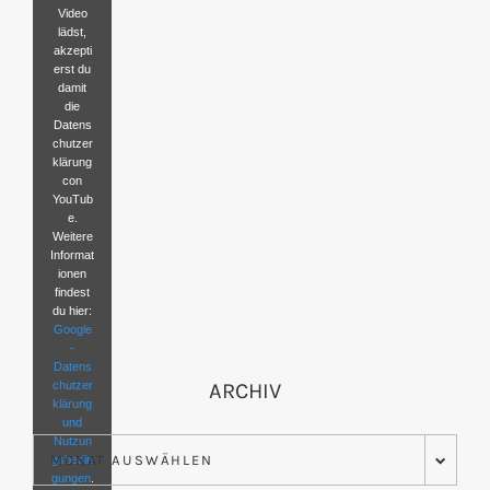
Video
lädst,
akzepti
erst du
damit
die
Datens
chutzer
klärung
con
YouTub
e.
Weitere
Informat
ionen
findest
du hier:
Google
-
Datens
chutzer
ARCHIV
klärung
und
Nutzun
Archiv
gsbedin
gungen
.