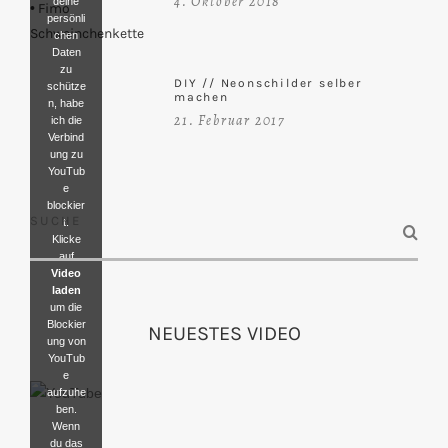
4. Oktober 2018
deine
persönli
chen
Daten
zu
DIY // Neonschilder selber
schütze
machen
n, habe
21. Februar 2017
ich die
Verbind
ung zu
YouTub
e
blockier
SUCHE
t.
Klicke
auf
Video
laden
um die
Blockier
NEUESTES VIDEO
ung von
YouTub
e
aufzuhe
ben.
Wenn
du das