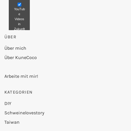
YouTub
e
Videos
in
Zukunft
nicht
ÜBER
mehr
blockier
Über mich
en.
Über KuneCoco
Video
laden
Arbeite mit mir!
KATEGORIEN
DIY
Schweinelovestory
Taiwan