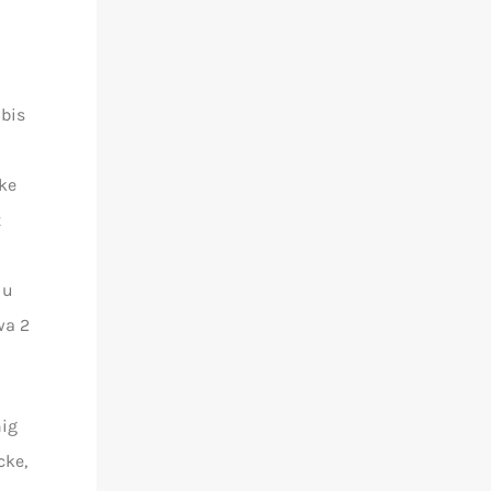
 bis
ke
t
du
wa 2
nig
cke,