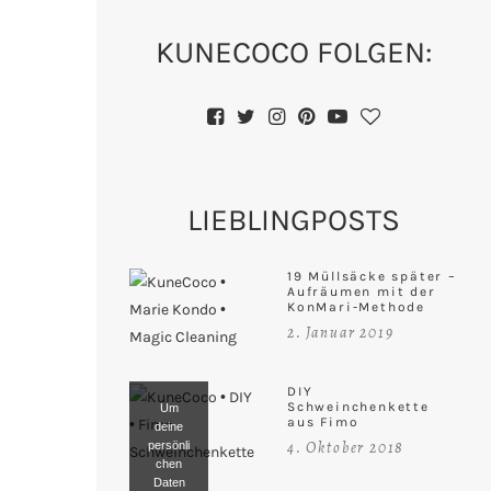
KUNECOCO FOLGEN:
LIEBLINGPOSTS
19 Müllsäcke später –
Aufräumen mit der
KonMari-Methode
2. Januar 2019
DIY
Schweinchenkette
Um
aus Fimo
deine
4. Oktober 2018
persönli
chen
Daten