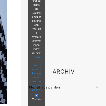
erst du
damit
die
Datens
chutzer
klärung
con
YouTub
e.
Weitere
Informat
ionen
findest
du hier:
Google
-
Datens
ARCHIV
chutzer
klärung
und
Nutzun
Archiv
gsbedin
gungen
.
YouTub
e