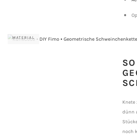
Op
MATERIAL
SO
GE
SC
Knete 
dünn a
Stücke
noch k