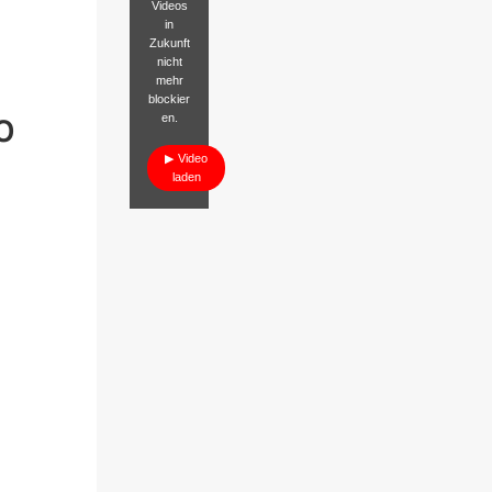
Videos
in
Zukunft
nicht
mehr
blockier
O
en.
Video
laden