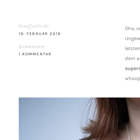
Veröffentlicht
Oha, s
19. FEBRUAR 2019
Ungew
Kommentare
letzte
1 KOMMENTAR
dem an
super
whoop