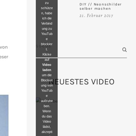
zu
DIY // Neonschilder
schütze
selber machen
n, habe
21. Februar 2017
ich die
Verbind
ung zu
YouTub
e
blockier
SUCHE
 von
t.
Klicke
eser
auf
Video
laden
um die
NEUESTES VIDEO
Blockier
ung von
YouTub
e
aufzuhe
ben.
Wenn
du das
Video
lädst,
akzepti