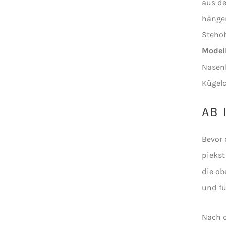
aus de
hängen
Stehoh
Modell
Nasenl
Kügel
AB 
Bevor 
piekst
die ob
und fü
Nach 