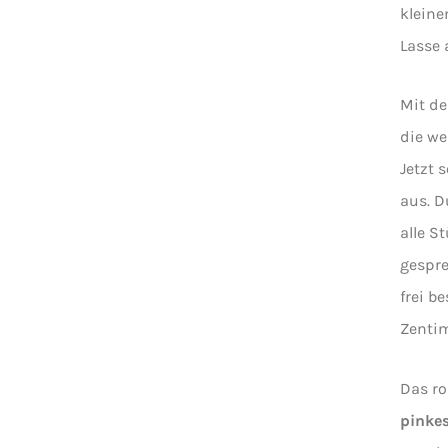
kleine
Lasse 
Mit d
die we
Jetzt 
aus. D
alle S
gespre
frei b
Zentim
Das ro
pinke