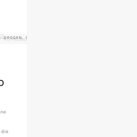
FIMO KLEINHACKEN (SIND KEINE
DROGEN, SCHWÖRE)
O
ine
 die