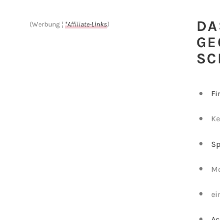
DA
(Werbung
¦
*Affiliate-Links
)
GE
SC
Fi
Ke
Sp
Mo
ei
Ac