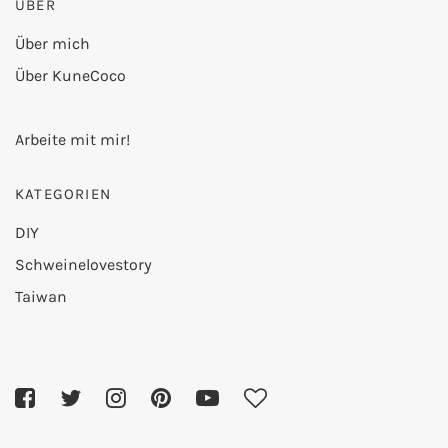
ÜBER
mehr
blockier
en.
Über mich
Über KuneCoco
Video
laden
Arbeite mit mir!
KATEGORIEN
DIY
Schweinelovestory
Taiwan