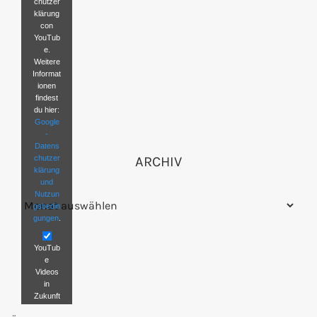
chutzer
klärung
con
YouTub
e.
Weitere
Informat
ionen
findest
du hier:
Google
-
Datens
chutzer
ARCHIV
klärung
und
Nutzun
Archiv
gsbedin
gungen
.
YouTub
e
Videos
in
Zukunft
nicht