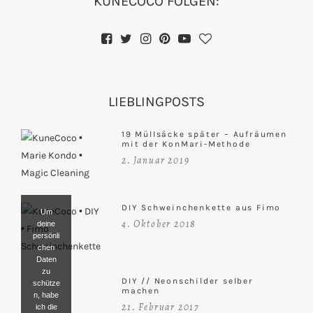
KUNECOCO FOLGEN:
LIEBLINGPOSTS
19 Müllsäcke später – Aufräumen
mit der KonMari-Methode
2. Januar 2019
DIY Schweinchenkette aus Fimo
Um
4. Oktober 2018
deine
persönli
chen
Daten
zu
DIY // Neonschilder selber
schütze
machen
n, habe
21. Februar 2017
ich die