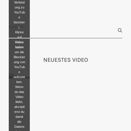
Verbind
ung zu
YouTub
e
blockier
SUCHE
t.
Klicke
auf
Video
laden
um die
Blockier
NEUESTES VIDEO
ung von
YouTub
e
aufzuhe
ben.
Wenn
du das
Video
lädst,
akzepti
erst du
damit
die
Datens