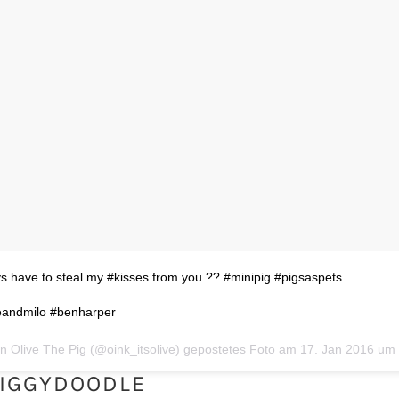
s have to steal my #kisses from you ?? #minipig #pigsaspets
eandmilo #benharper
IGGYDOODLE