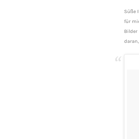
Süße I
für mi
Bilder
daran,