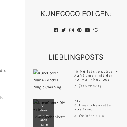
KUNECOCO FOLGEN:
LIEBLINGPOSTS
 die
19 Müllsäcke später –
Aufräumen mit der
KonMari-Methode
2. Januar 2019
ch
DIY
Schweinchenkette
Um
aus Fimo
deine
4. Oktober 2018
persönli
chen
Daten