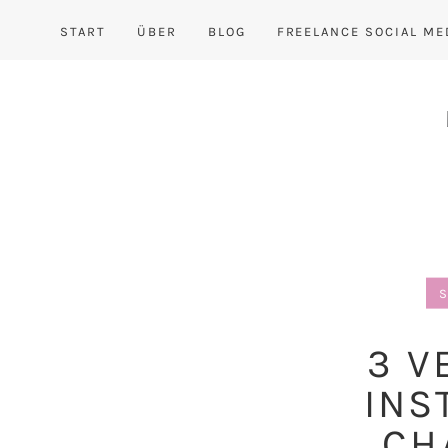
START
ÜBER
BLOG
FREELANCE SOCIAL ME
S
3 V
INS
CH