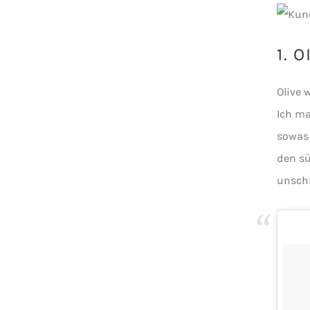
1.
O
Olive 
Ich ma
sowas 
den sü
unschl