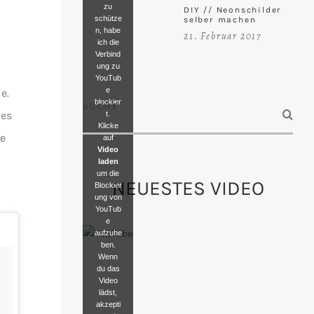
zu
DIY // Neonschilder
schütze
selber machen
n, habe
21. Februar 2017
ich die
Verbind
ung zu
YouTub
e
e.
blockier
SUCHE
 es
t.
Klicke
ve
auf
Video
laden
um die
NEUESTES VIDEO
Blockier
ung von
YouTub
e
aufzuhe
ben.
Wenn
du das
Video
lädst,
akzepti