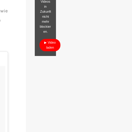
Videos
in
 wie
Zukunft
nicht
e
mehr
blockier
en.
Video
laden