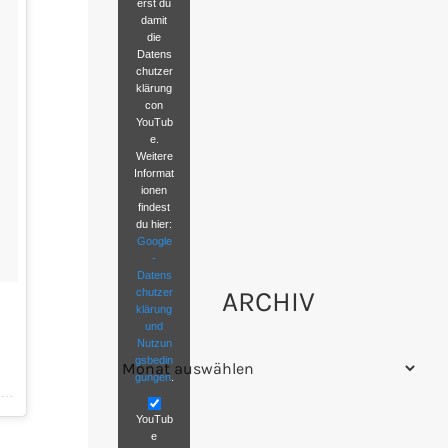
erst du
damit
die
Datens
chutzer
klärung
con
YouTub
e.
Weitere
Informat
ionen
findest
du hier:
Google
-
Datens
ARCHIV
chutzer
klärung
und
Nutzun
Archiv
gsbedin
gungen
.
Ein von Olive The Pig (@oink_itsolive) gepostetes Foto am 17. Jan 2016 um 19:44 Uhr
YouTub
e