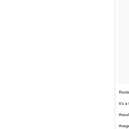
Rooti
it’s 
#soul
#vege