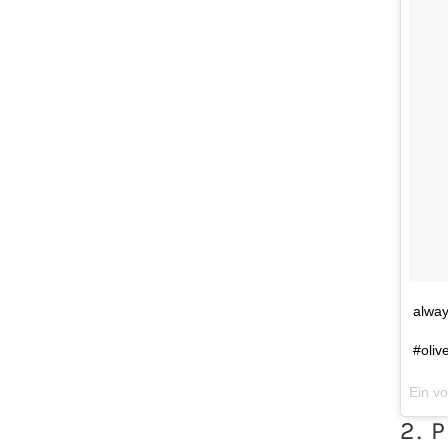
alway
#oliv
2.
P