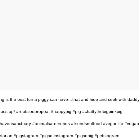
ng is the best fun a piggy can have…that and hide and seek with daddy
a toss up! #rootsleeprepeat #happypig #pig #chattythebigpinkpig
havensanctuary #animalsarefriends #friendsnotfood #veganlife #vegan
tarian #pigstagram #pigsofinstagram #pigsonig #petstagram