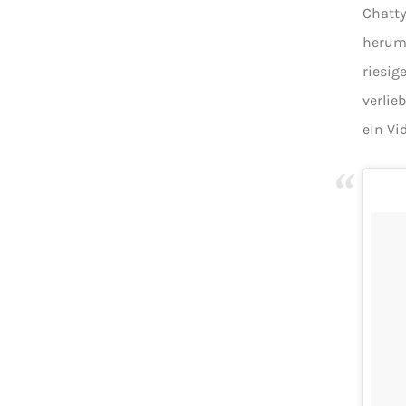
Chatty
herumt
riesig
verlie
ein Vi