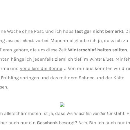
eine Woche
ohne
Post. Und ich habs
fast gar nicht bemerkt
. D
ing
rasend schnell
vorbei. Manchmal glaube ich ja, dass ich zu
Tieren gehöre, die um diese Zeit
Winterschlaf halten sollten
.
an hänge ich jedenfalls ziemlich tief im
Winter Blue
s. Mir feh
ärme und
vor allem die Sonne
… Von mir aus könnten wir dire
 Frühling springen und das mit dem Schnee und der Kälte
sen.
 allerschlimmsten ist ja, dass
Weihnachten vor der Tür
steht. 
sher auch nur ein
Geschenk
besorgt?
Nein
. Bin ich auch nur i