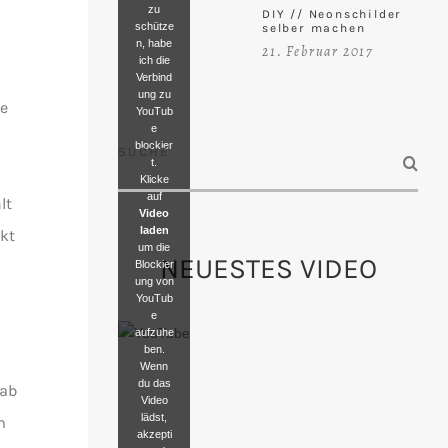
zu
DIY // Neonschilder
schütze
selber machen
n, habe
21. Februar 2017
ich die
Verbind
ung zu
ie
YouTub
e
blockier
SUCHE
t.
Klicke
auf
lt
Video
laden
kt
um die
NEUESTES VIDEO
Blockier
ung von
YouTub
e
aufzuhe
ben.
Wenn
du das
Hab
Video
lädst,
m
akzepti