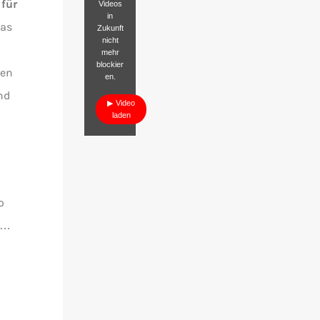
h
für
Videos
in
was
Zukunft
nicht
mehr
blockier
den
en.
nd
Video
laden
o
n…