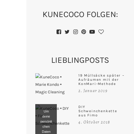
KUNECOCO FOLGEN:
LIEBLINGPOSTS
19 Müllsäcke später –
Aufräumen mit der
KonMari-Methode
2. Januar 2019
DIY
Schweinchenkette
Um
aus Fimo
deine
4. Oktober 2018
persönli
chen
Daten