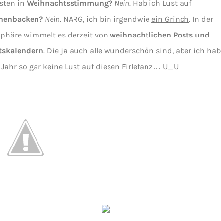
sten in
Weihnachtsstimmung?
Nein
. Hab ich Lust auf
chenbacken?
Nein
. NARG, ich bin irgendwie
ein Grinch
. In der
phäre wimmelt es derzeit von
weihnachtlichen Posts und
tskalendern
.
Die ja auch alle wunderschön sind, aber
ich hab
 Jahr so
gar keine Lust
auf diesen Firlefanz… U_U