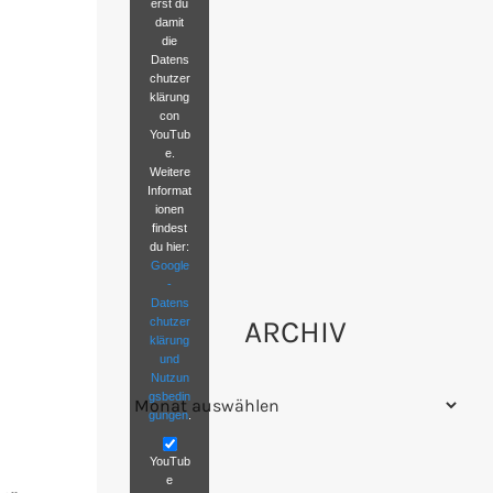
erst du
damit
die
Datens
chutzer
klärung
con
YouTub
e.
Weitere
Informat
ionen
findest
du hier:
Google
-
Datens
ARCHIV
chutzer
klärung
und
Nutzun
Archiv
gsbedin
gungen
.
YouTub
e