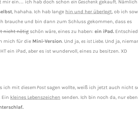
lt mir ein… ich hab doch schon
ein Geschenk
gekauft. Nämlic
elbst
, hahaha. Ich hab lange
hin und her überlegt
, ob ich so
ich brauche und bin dann zum Schluss gekommen, dass es
t nicht nötig
schön wäre, eines zu haben:
ein iPad.
Entschie
h mich für die
Mini-Version
. Und ja,
es ist Liebe
. Und ja, niema
T ein iPad, aber es ist wundervoll, eines zu besitzen. XD
s ich mit
diesem Post
sagen wollte, weiß ich jetzt auch nicht s
. Ein
kleines Lebenszeichen
senden. Ich bin noch da, nur ebe
terschlaf.