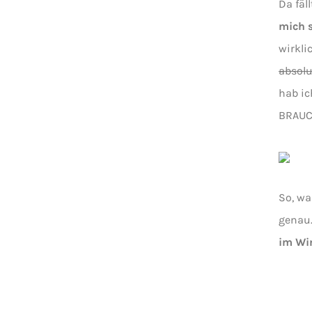
Da fäl
mich s
wirkl
absolu
hab ic
BRAUCH
So, wa
genau
im Win