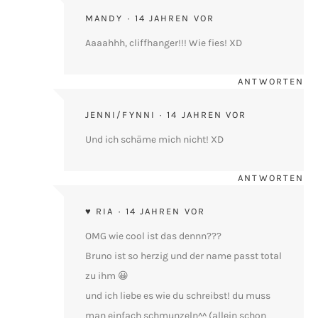
MANDY
14 JAHREN VOR
Aaaahhh, cliffhanger!!! Wie fies! XD
ANTWORTEN
JENNI/FYNNI
14 JAHREN VOR
Und ich schäme mich nicht! XD
ANTWORTEN
♥ RIA
14 JAHREN VOR
OMG wie cool ist das dennn???
Bruno ist so herzig und der name passt total
zu ihm 😀
und ich liebe es wie du schreibst! du muss
man einfach schmunzeln^^ (allein schon