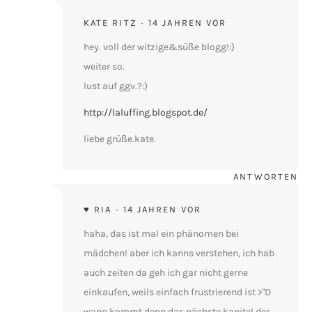
KATE RITZ
14 JAHREN VOR
hey. voll der witzige&süße blogg!:)
weiter so.
lust auf ggv.?:)
http://laluffing.blogspot.de/
liebe grüße.kate.
ANTWORTEN
♥ RIA
14 JAHREN VOR
haha, das ist mal ein phänomen bei
mädchen! aber ich kanns verstehen, ich hab
auch zeiten da geh ich gar nicht gerne
einkaufen, weils einfach frustrierend ist >"D
wann kommt denn das nächste kapitel der