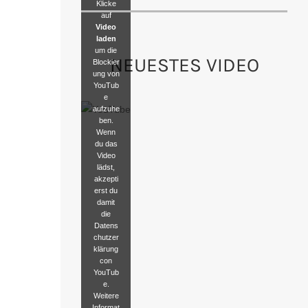
Klicke
auf
Video
laden
um die
NEUESTES VIDEO
Blockier
ung von
YouTub
e
aufzuhe
ben.
Wenn
du das
Video
lädst,
akzepti
erst du
damit
die
Datens
chutzer
klärung
con
YouTub
e.
Weitere
Informat