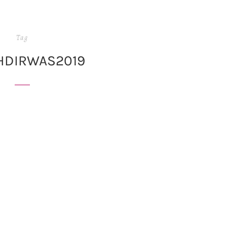
Tag
HDIRWAS2019
#NAEHDIRWAS 2019
WEITER GEHT’S!
Kaum zu glauben, aber
STREIFTES
ENSHIRT AUS
#naehdirwas geht dieses Jahr i
STSTOFFEN
die dritte Runde! Katha, Lisa un