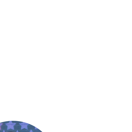
AEHDIRWAS
ich haben ganz schön lange mi
dem Start gebraucht, aber jetzt
st #naehdirwas? Hier
haben wir endlich die
 du alle Informationen
Ankündigung für 2019 parat un
ch kommenden Themen
auch eine kleine Auswertung de
 Mitnähaktion von Lisa
großen #naehdirwas-Umfrage
nFeenstaub), Katha
dabei.
astrophal) und mir!
WEITERLESEN
EITERLESEN