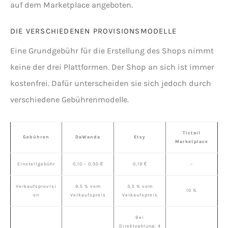
auf dem Marketplace angeboten.
DIE VERSCHIEDENEN PROVISIONSMODELLE
Eine Grundgebühr für die Erstellung des Shops nimmt
keine der drei Plattformen. Der Shop an sich ist immer
kostenfrei. Dafür unterscheiden sie sich jedoch durch
verschiedene Gebührenmodelle.
Tictail
Gebühren
DaWanda
Etsy
Marketplace
Einstellgebühr
0,10 – 0,30 €
0,19 €
–
Verkaufsprovisi
9,5 % vom
3,5 % vom
10 %
on
Verkaufspreis
Verkaufspreis
Bei
Direktzahlung: 4