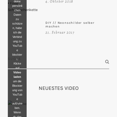
4. Oktober 2018
deine
persönli
chen
Daten
zu
DIY // Neonschilder selber
schütze
machen
n, habe
21. Februar 2017
ich die
Verbind
ung zu
YouTub
e
blockier
SUCHE
t.
Klicke
auf
Video
laden
um die
Blockier
NEUESTES VIDEO
ung von
YouTub
e
aufzuhe
ben.
Wenn
du das