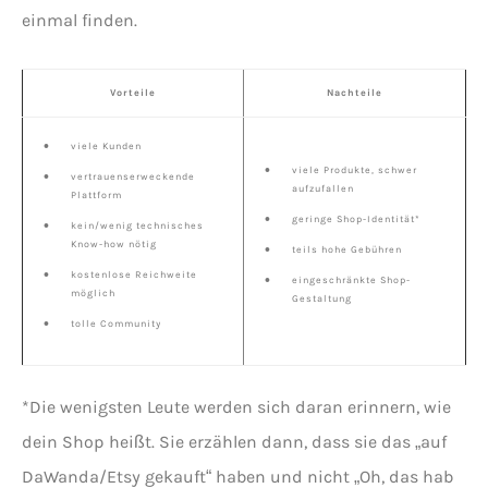
einmal finden.
Vorteile
Nachteile
viele Kunden
viele Produkte, schwer
vertrauenserweckende
aufzufallen
Plattform
geringe Shop-Identität*
kein/wenig technisches
Know-how nötig
teils hohe Gebühren
kostenlose Reichweite
eingeschränkte Shop-
möglich
Gestaltung
tolle Community
*Die wenigsten Leute werden sich daran erinnern, wie
dein Shop heißt. Sie erzählen dann, dass sie das „auf
DaWanda/Etsy gekauft“ haben und nicht „Oh, das hab