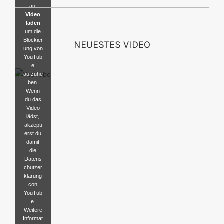
auf
Video
laden
um die
Blockier
NEUESTES VIDEO
ung von
YouTub
e
aufzuhe
ben.
Wenn
du das
Video
lädst,
akzepti
erst du
damit
die
Datens
chutzer
klärung
con
YouTub
e.
Weitere
Informat