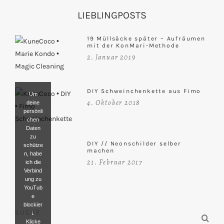
LIEBLINGPOSTS
19 Müllsäcke später – Aufräumen
mit der KonMari-Methode
2. Januar 2019
DIY Schweinchenkette aus Fimo
Um
4. Oktober 2018
deine
persönli
chen
Daten
zu
DIY // Neonschilder selber
schütze
machen
n, habe
21. Februar 2017
ich die
Verbind
ung zu
YouTub
e
blockier
SUCHE
t.
Klicke