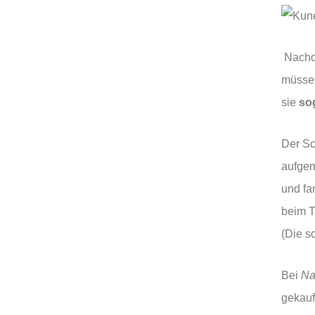
Nachde
müssen
sie
so
Der Sc
aufgem
und fa
beim T
(Die s
Bei
Na
gekauf