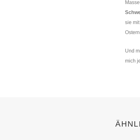
Masse
Schwe
sie mi
Osterne
Und me
mich j
ÄHNL