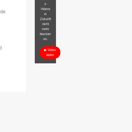
e
Videos
rde
in
Zukunft
nicht
mehr
blockier
en.
d
Video
laden