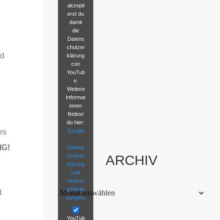
akzepti
erst du
damit
die
Datens
chutzer
nd
klärung
con
YouTub
e.
Weitere
Informat
ionen
findest
du hier:
Google
es
-
IG!
Datens
chutzer
ARCHIV
klärung
und
Nutzun
Archiv
gsbedin
t
gungen
.
YouTub