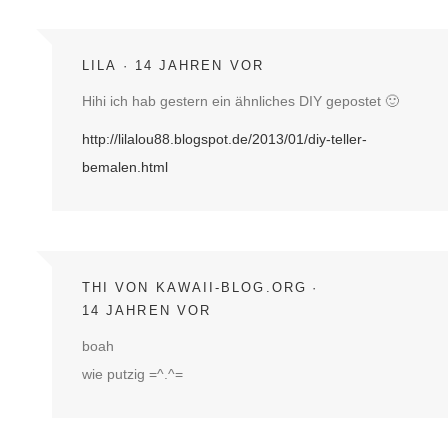
LILA
14 JAHREN VOR
Hihi ich hab gestern ein ähnliches DIY gepostet 🙂
http://lilalou88.blogspot.de/2013/01/diy-teller-
bemalen.html
THI VON KAWAII-BLOG.ORG
14 JAHREN VOR
boah
wie putzig =^.^=