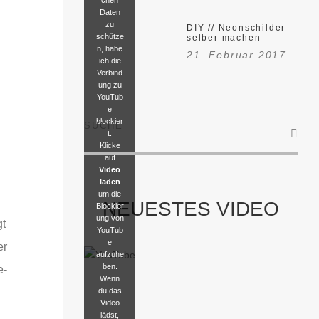
Daten
zu
DIY // Neonschilder
schütze
selber machen
n, habe
21. Februar 2017
ich die
Verbind
ung zu
YouTub
e
blockier
SUCHE
t.
Klicke
auf
Video
laden
um die
NEUESTES VIDEO
Blockier
ung von
gt
YouTub
e
er
aufzuhe
ben.
e-
Wenn
du das
Video
lädst,