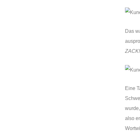
Das wa
auspro
ZACK!
Eine T
Schwe
wurde,
also e
Wortwi