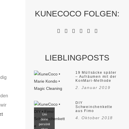
KUNECOCO FOLGEN:
LIEBLINGPOSTS
19 Müllsäcke später
– Aufräumen mit der
ndig
KonMari-Methode
2. Januar 2019
nden
DIY
 wir
Schweinchenkette
aus Fimo
zt
Um
4. Oktober 2018
deine
persönli
chen