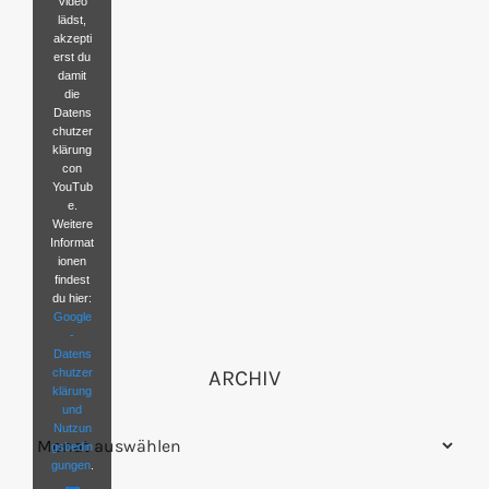
Video
lädst,
akzepti
erst du
damit
die
Datens
chutzer
klärung
con
YouTub
e.
Weitere
Informat
ionen
findest
du hier:
Google
-
Datens
chutzer
ARCHIV
klärung
und
Nutzun
Archiv
gsbedin
gungen
.