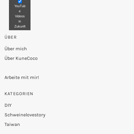
YouTub
e
Videos
in
Zukunft
nicht
ÜBER
mehr
blockier
en.
Über mich
Über KuneCoco
Video
laden
Arbeite mit mir!
KATEGORIEN
DIY
Schweinelovestory
Taiwan