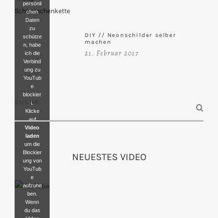
persönli
chen
Daten
zu
DIY // Neonschilder selber
schütze
machen
n, habe
21. Februar 2017
ich die
Verbind
ung zu
YouTub
e
blockier
SUCHE
t.
Klicke
auf
Video
laden
um die
Blockier
NEUESTES VIDEO
ung von
YouTub
e
aufzuhe
ben.
Wenn
du das