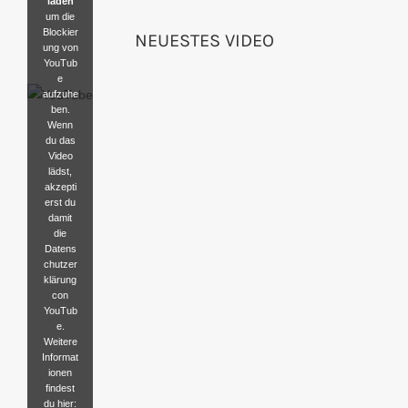
laden
um die
Blockier
NEUESTES VIDEO
ung von
YouTub
e
aufzuhe
ben.
Wenn
du das
Video
lädst,
akzepti
erst du
damit
die
Datens
chutzer
klärung
con
YouTub
e.
Weitere
Informat
ionen
findest
du hier: