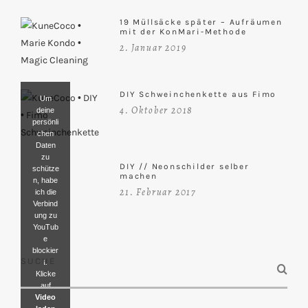
19 Müllsäcke später – Aufräumen
mit der KonMari-Methode
2. Januar 2019
DIY Schweinchenkette aus Fimo
Um
4. Oktober 2018
deine
persönli
chen
Daten
zu
DIY // Neonschilder selber
schütze
machen
n, habe
21. Februar 2017
ich die
Verbind
ung zu
YouTub
e
blockier
SUCHE
t.
Klicke
auf
Video