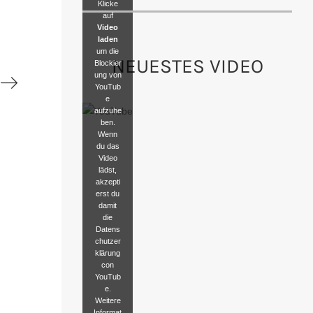
Klicke
auf
Video
laden
um die
NEUESTES VIDEO
Blockier
ung von
YouTub
e
aufzuhe
ben.
Wenn
du das
Video
lädst,
akzepti
erst du
damit
die
Datens
chutzer
klärung
con
YouTub
e.
Weitere
Informat