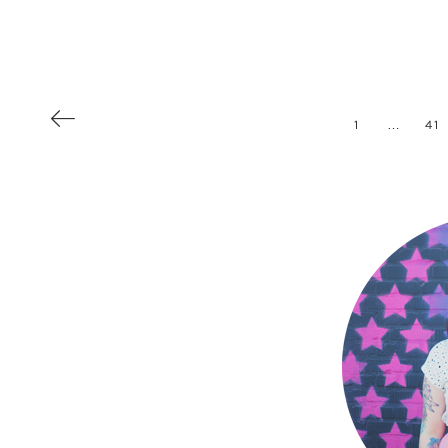
WEITERLESEN
1
…
41