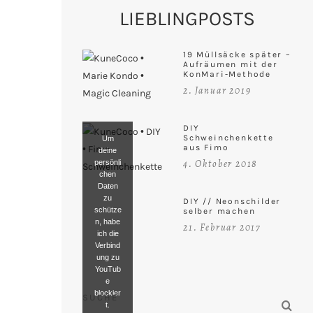
LIEBLINGPOSTS
19 Müllsäcke später –
Aufräumen mit der
KonMari-Methode
2. Januar 2019
DIY
Schweinchenkette
Um
aus Fimo
deine
4. Oktober 2018
persönli
chen
Daten
zu
DIY // Neonschilder
schütze
selber machen
n, habe
21. Februar 2017
ich die
Verbind
ung zu
YouTub
e
blockier
SUCHE
t.