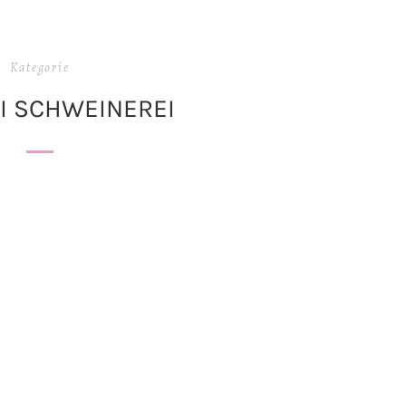
Kategorie
I SCHWEINEREI
BSTANFANG!
NEUE BRILLE, NEU
BRILLE!
gsam kann es niemand
Seit über einer Woche laufe ich
ugnen: der Sommer ist
mit meiner geliebten, aber leide
Obwohl ich ein absoluter
kaputten Brille durch die
mensch bin, freu ich