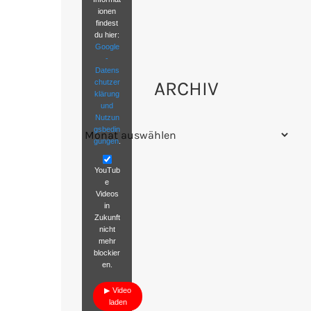
ionen
findest
du hier:
Google
-
Datens
ARCHIV
chutzer
klärung
und
Nutzun
Archiv
gsbedin
gungen
.
YouTub
e
Videos
in
Zukunft
nicht
mehr
blockier
en.
Video
laden